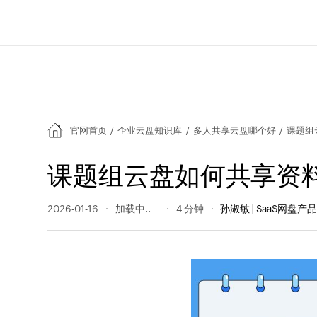
官网首页
/
企业云盘知识库
/
多人共享云盘哪个好
/
课题组
课题组云盘如何共享资
2026-01-16
59 阅读量
4 分钟
孙淑敏 | SaaS网盘产