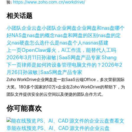
验:
https://www.zoho.com.cn/workdrive/
相关话题
小团队企业云盘
小团队企业网盘
企业网盘和nas盘哪个
好
NAS盘
nas盘的概念
nas盘和网盘的区别
nas盘的定
义
nas硬盘怎么选
什么是nas盘
个人nas
nas搭建
上一页
OpenClaw爆火，AI工作流，能替代人工吗
2026年3月11日
孙淑敏 | SaaS网盘产品专家 Shang
下一页
律师是如何跨设备管理电脑文件的？
2026年2
月26日
孙淑敏 | SaaS网盘产品专家
Zoho WorkDrive企业网盘是一款SaaS云端Office，多次荣获国际
大奖。180多个国家的10万+企业在Zoho WorkDrive的帮助下，为
团队文件提供安全的云空间以及便捷的团队合作方式。
你可能喜欢
查看文
章
能在线预览 PS、AI、CAD 源文件的企业云盘