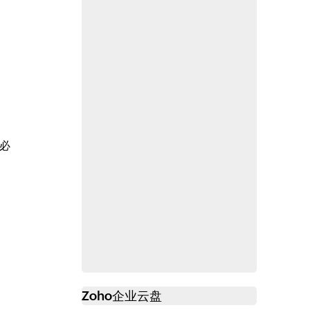
必
Zoho
企业云盘
必读