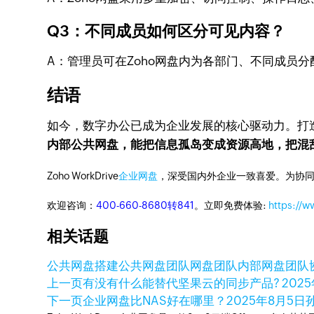
Q3：不同成员如何区分可见内容？
A：管理员可在Zoho网盘内为各部门、不同成员
结语
如今，数字办公已成为企业发展的核心驱动力。打
内部公共网盘，能把信息孤岛变成资源高地，把混
Zoho WorkDrive
企业网盘
，深受国内外企业一致喜爱。为协
欢迎咨询：
400-660-8680转841
。立即免费体验:
https://
相关话题
公共网盘
搭建公共网盘
团队网盘
团队内部网盘
团队
上一页
有没有什么能替代坚果云的同步产品?
202
下一页
企业网盘比NAS好在哪里？
2025年8月5日