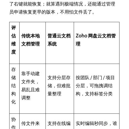
了右键就能恢复；就算遇到极端情况，还能通过管理
员申请恢复更早的版本，不用怕文件丢了。
评
估
传统本地
普通云文档
Zoho 网盘云文档管
维
文档管理
系统
理
度
存
靠手动建
储
支持分层存
按团队 / 部门 / 项目
文件夹，
结
储，但难批
分层，可拖拽调结
易乱且难
构
量整理
构，支持标签分类
调整
化
协
传文件来
支持在线编
实时编辑秒同步，谁
作