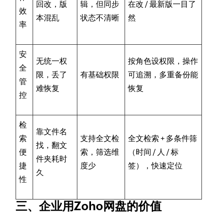
回改，版
辑，但同步
在改 / 最新版一目了
效
本混乱
状态不清晰
然
率
安
无统一权
按角色设权限，操作
全
限，丢了
有基础权限
可追溯，多重备份能
管
难恢复
恢复
控
检
靠文件名
索
支持全文检
全文检索 + 多条件筛
找，翻文
便
索，筛选维
（时间 / 人 / 标
件夹耗时
捷
度少
签），快速定位
久
性
三、企业用Zoho网盘的价值