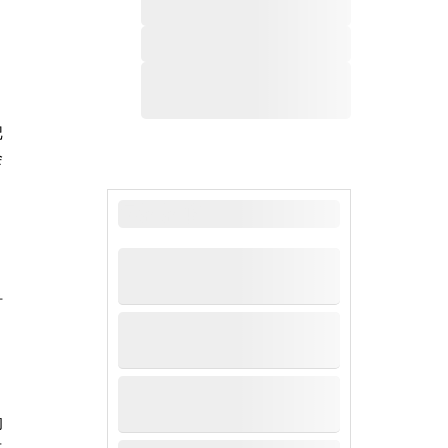
把
会
最新新闻
，
时
的
共