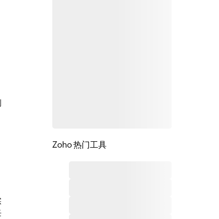
划
Zoho 热门工具
实
任