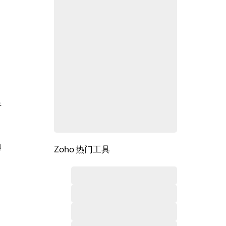
于
题
Zoho 热门工具