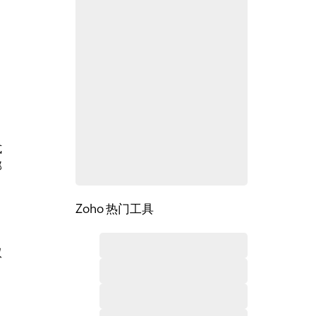
式
那
Zoho 热门工具
双