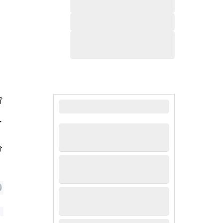
，
背
最新新闻
了
分