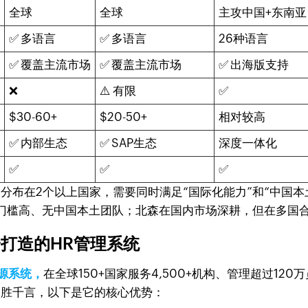
全球
全球
主攻中国+东南亚
✅ 多语言
✅ 多语言
26种语言
置
✅ 覆盖主流市场
✅ 覆盖主流市场
✅ 出海版支持
❌
⚠️ 有限
✅
$30-60+
$20-50+
相对较高
✅ 内部生态
✅ SAP生态
深度一体化
✅
✅
✅
、分布在2个以上国家，需要同时满足“国际化能力”和“中国本
但价格门槛高、无中国本土团队；北森在国内市场深耕，但在多国
量身打造的HR管理系统
源系统，
在全球150+国家服务4,500+机构、管理超过120万员
4/5。一图胜千言，以下是它的核心优势：