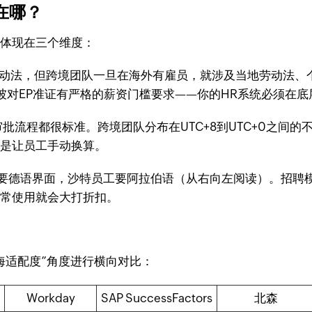
在哪？
要体现在三个维度：
劳动法，但跨境团队一旦在海外有雇员，就涉及当地劳动法、个
坡对EP准证有严格的薪资门槛要求——你的HR系统必须在底
批流程都很标准。跨境团队分布在UTC+8到UTC+0之间
不是让员工手动换算。
要德语界面，沙特员工要阿拉伯语（从右向左阅读）。招聘
日常使用就会大打折扣。
海适配度”角度进行横向对比：
Workday
SAP SuccessFactors
北森