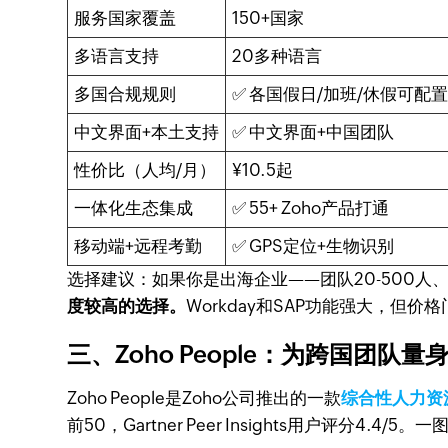
服务国家覆盖
150+国家
多语言支持
20多种语言
多国合规规则
✅ 各国假日/加班/休假可配
中文界面+本土支持
✅ 中文界面+中国团队
性价比（人均/月）
¥10.5起
一体化生态集成
✅ 55+ Zoho产品打通
移动端+远程考勤
✅ GPS定位+生物识别
选择建议：如果你是出海企业——团队20-500人
度较高的选择。
Workday和SAP功能强大，
三、Zoho People：为跨国团队
Zoho People是Zoho公司推出的一款
综合性人力资
前50，Gartner Peer Insights用户评分4.