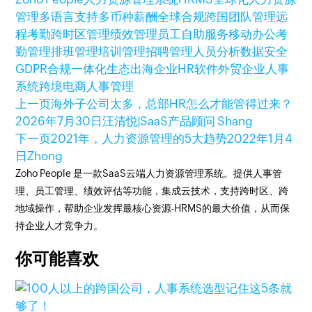
管理
多语言支持
多币种薪酬
全球合规
跨国团队管理
远
程考勤
跨时区管理
绩效管理
员工自助服务
移动办公
考
勤管理
排班管理
培训管理
招聘管理
人员分析
数据安全
GDPR合规
一体化生态
出海企业HR软件
外贸企业人事
系统
跨境电商人事管理
上一页
海外子公司太多，总部HR怎么才能管得过来？
2026年7月30日
汪清悦|SaaS产品顾问 Shang
下一页
2021年，人力资源管理的5大趋势
2022年1月4
日
Zhong
Zoho People 是一款SaaS云端人力资源管理系统。提供人事管
理、员工管理、绩效评估等功能，集成云技术，支持跨时区、跨
地域操作，帮助企业发挥最核心资源-HRMS的最大价值，从而保
持企业人才竞争力。
你可能喜欢