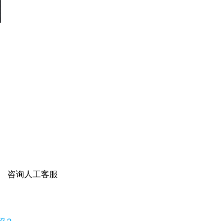
咨询人工客服