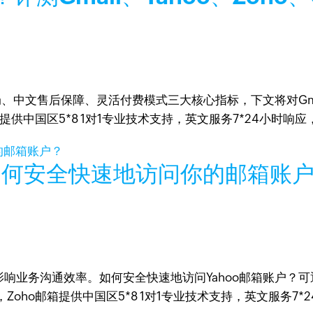
中文售后保障、灵活付费模式三大核心指标，下文将对Gmail、Y
提供中国区5*8 1对1专业技术支持，英文服务7*24小时响
：如何安全快速地访问你的邮箱账
接影响业务沟通效率。如何安全快速地访问Yahoo邮箱账户
ho邮箱提供中国区5*8 1对1专业技术支持，英文服务7*