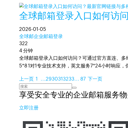
全球邮箱登录入口如何访
2026-01-05
全球邮企业邮箱登录
322
4 分钟
全球邮箱登录入口如何访问？可通过官方直连、多
5*8 1对1专业技术支持，英文服务7*24小时响
上一页
1
...
29
30
31
32
33
...
87
下一页
享受安全专业的企业邮箱服务
物
立即注册