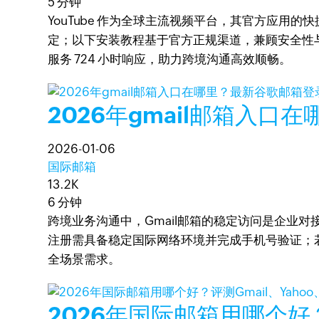
5 分钟
YouTube 作为全球主流视频平台，其官方应用的
定；以下安装教程基于官方正规渠道，兼顾安全性与便捷
服务 724 小时响应，助力跨境沟通高效顺畅。
2026年gmail邮箱入
2026-01-06
国际邮箱
13.2K
6 分钟
跨境业务沟通中，Gmail邮箱的稳定访问是企业对接海外客
注册需具备稳定国际网络环境并完成手机号验证；若需
全场景需求。
2026年国际邮箱用哪个好？评