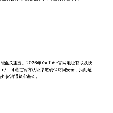
关重要。2026年YouTube官网地址获取及快
be.com/，可通过官方认证渠道确保访问安全，搭配适
，为外贸沟通筑牢基础。