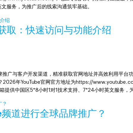
小时英文服务，为推广后的线索沟通筑牢基础。
地址获取：快速访问与功能介绍
品牌推广与客户开发渠道，精准获取官网地址并高效利用平台功能至
年YouTube官网官方地址为https://www.youtu
箱提供中国区5*8小时1对1技术支持、7*24小时英文服务
be频道进行全球品牌推广？