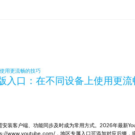
e网页版入口：在不同设备上使用更
无需安装客户端、功能同步及时成为常用方式。2026年最新Yo
tps://www.youtube.com/，地区专属入口可添加对