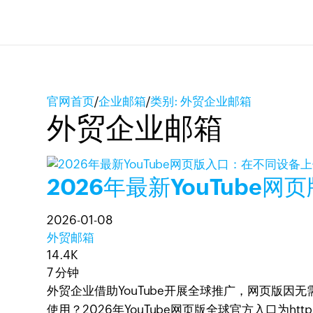
官网首页
/
企业邮箱
/
类别: 外贸企业邮箱
外贸企业邮箱
2026年最新YouTub
2026-01-08
外贸邮箱
14.4K
7 分钟
外贸企业借助YouTube开展全球推广，网页版因
使用？2026年YouTube网页版全球官方入口为ht