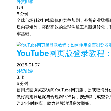
外贸邮箱
179
6 分钟
全球市场触达门槛降低但竞争加剧，外贸企业亟需高
质内容矩阵，搭配高效的全球沟通工具跟进转化，其中
牢基础。
YouTube网页版登录教
2026-01-07
外贸邮箱
3.1K
6 分钟
使用桌面浏览器访问YouTube网页版，是获取海
做好浏览器适配与合规网络准备，按步骤完成登录后即
7*24小时响应，助力跨境沟通高效顺畅。