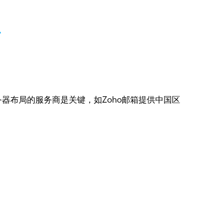
总
器布局的服务商是关键，如Zoho邮箱提供中国区