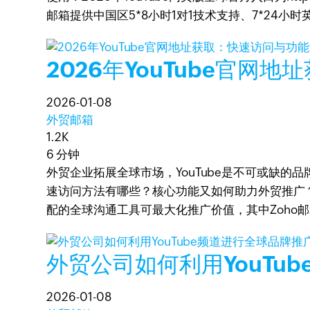
邮箱提供中国区5*8小时1对1技术支持、7*24
2026年YouTube官网
2026-01-08
外贸邮箱
1.2K
6 分钟
外贸企业拓展全球市场，YouTube是不可或缺的
速访问方法有哪些？核心功能又如何助力外贸推广？2026
配的全球沟通工具可最大化推广价值，其中Zoho邮
外贸公司如何利用YouTu
2026-01-08