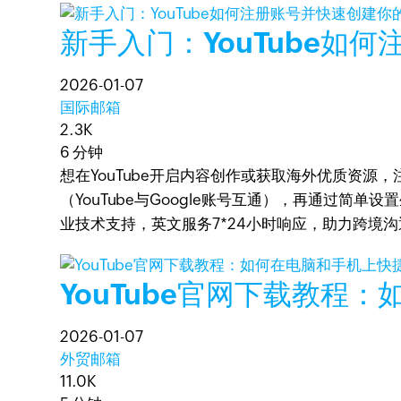
新手入门：YouTube如
2026-01-07
国际邮箱
2.3K
6 分钟
想在YouTube开启内容创作或获取海外优质资源，
（YouTube与Google账号互通），再通过简
业技术支持，英文服务7*24小时响应，助力跨境
YouTube官网下载教程
2026-01-07
外贸邮箱
11.0K