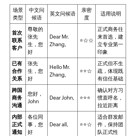
场景
中文问
亲密
英文问候语
适用说明
类型
候语
度
尊敬的
正式商务往
首次
张先
Dear Mr.
来首选，建
联系
⭐☆☆
生，您
Zhang,
立专业第一
客户
好
印象
已有
张先
正式但不生
Hello Mr.
合作
生，您
⭐⭐☆
疏，体现既
Zhang,
关系
好
有信任基础
跨国
确认对方习
您好，
商务
Dear John,
⭐⭐⭐
惯直呼名，
John
沟通
拉近距离
内部
各位同
适合群发邮
正式
事，您
Dear all,
⭐⭐☆
件，保持团
通知
好
队正式性