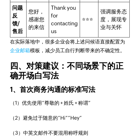
问题
Thank you
您好，
强调服务态
反
for
感谢您
⭐⭐⭐
度，展现专
馈/
contacting
的来信
业与关怀
售后
us
在实际落地中，很多企业会将上述问候语直接配置为
企业邮箱
模板，减少员工自行判断带来的不确定性。
四、对策建议：不同场景下的正
确开场白写法
1、首次商务沟通的标准写法
（1）优先使用“尊敬的 + 姓氏 + 称谓”
（2）避免过于随意的“Hi”“Hey”
（3）中英文邮件不要混用称呼规则