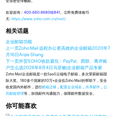
全加密全球畅邮。
欢迎咨询：
400-660-8680转841
。立即免费体验15
天:
https://www.zoho.com.cn/mail/
相关话题
企业邮箱功能
上一页
Zoho Mail 远程办公更高效的企业邮箱
2020年7
月16日
Anjie Shang
下一页
外贸SOHO收款避坑：PayPal、西联、离岸账
户怎么选
2026年8月4日
马亚敏|企业邮箱产品专家
Zoho Mail企业邮箱是一款SaaS云端电子邮箱，多次荣获邮箱国
际大奖。180多个国家的10万+企业在Zoho Mail的帮助下，安全
收发国内外邮件，进行
邮箱迁移
，
配置企业域名
，
共享邮件
，
公
共邮箱管理
等，加强邮件沟通能力，保障邮件数据安全。
你可能喜欢