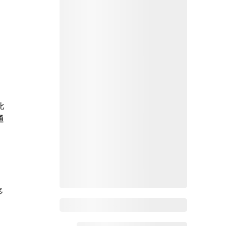
比
通
多
Zoho Mail热点