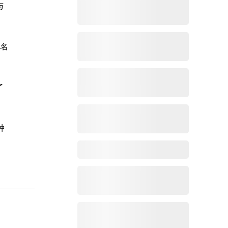
与
姓名
了
种