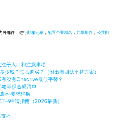
国内外邮件，进行
邮箱迁移
，
配置企业域名
，
共享邮件
，
公共邮
大注册入口和注意事项
ve一年多少钱？怎么购买？（附出海团队平替方案）
6有没有Onedrive最佳平替？
邮箱等保合规清单
规邮件要求详解
字证书申请指南（2026最新）
惠技巧