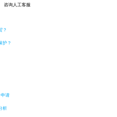
咨询人工客服
贸？
保护？
号申请
分析