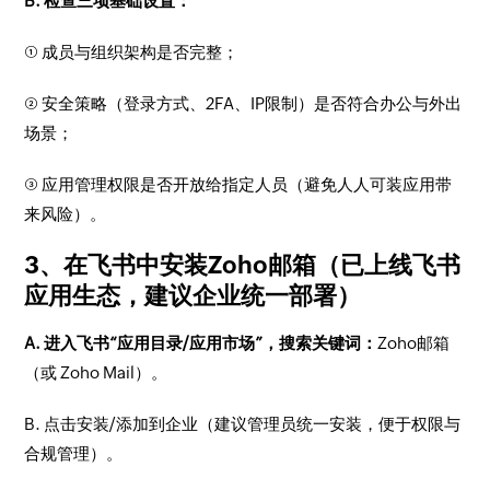
B. 检查三项基础设置：
① 成员与组织架构是否完整；
② 安全策略（登录方式、2FA、IP限制）是否符合办公与外出
场景；
③ 应用管理权限是否开放给指定人员（避免人人可装应用带
来风险）。
3、在飞书中安装Zoho邮箱（已上线飞书
应用生态，建议企业统一部署）
A. 进入飞书“应用目录/应用市场”，搜索关键词：
Zoho邮箱
（或 Zoho Mail）。
B. 点击安装/添加到企业（建议管理员统一安装，便于权限与
合规管理）。