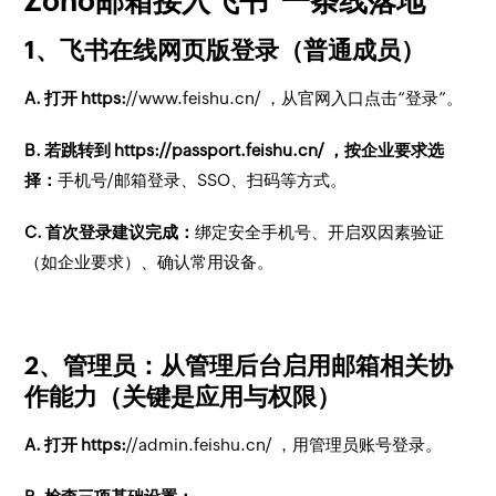
Zoho邮箱接入飞书”一条线落地
1、飞书在线网页版登录（普通成员）
A. 打开 https:
//www.feishu.cn/ ，从官网入口点击“登录”。
B. 若跳转到 https://passport.feishu.cn/ ，按企业要求选
择：
手机号/邮箱登录、SSO、扫码等方式。
C. 首次登录建议完成：
绑定安全手机号、开启双因素验证
（如企业要求）、确认常用设备。
2、管理员：从管理后台启用邮箱相关协
作能力（关键是应用与权限）
A. 打开 https:
//admin.feishu.cn/ ，用管理员账号登录。