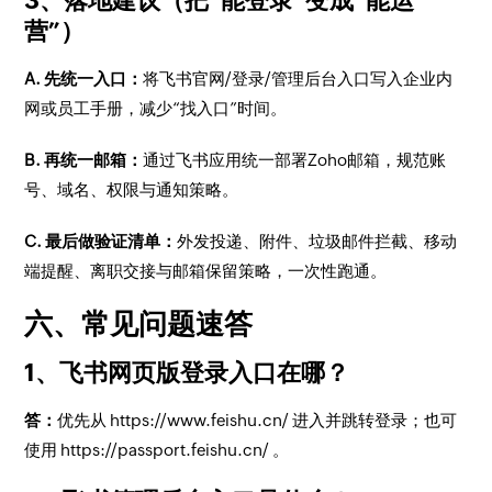
3、落地建议（把“能登录”变成“能运
营”）
A. 先统一入口：
将飞书官网/登录/管理后台入口写入企业内
网或员工手册，减少“找入口”时间。
B. 再统一邮箱：
通过飞书应用统一部署Zoho邮箱，规范账
号、域名、权限与通知策略。
C. 最后做验证清单：
外发投递、附件、垃圾邮件拦截、移动
端提醒、离职交接与邮箱保留策略，一次性跑通。
六、常见问题速答
1、飞书网页版登录入口在哪？
答：
优先从 https://www.feishu.cn/ 进入并跳转登录；也可
使用 https://passport.feishu.cn/ 。