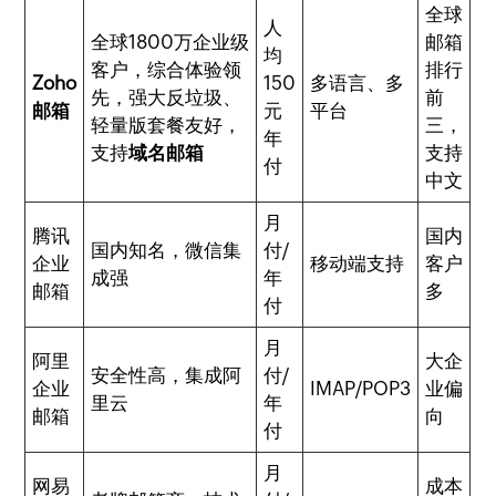
全球
人
全球1800万企业级
邮箱
均
客户，综合体验领
排行
Zoho
150
多语言、多
先，强大反垃圾、
前
邮箱
元
平台
轻量版套餐友好，
三，
年
支持
域名邮箱
支持
付
中文
月
腾讯
国内
国内知名，微信集
付/
企业
移动端支持
客户
成强
年
邮箱
多
付
月
阿里
大企
安全性高，集成阿
付/
企业
IMAP/POP3
业偏
里云
年
邮箱
向
付
月
网易
成本