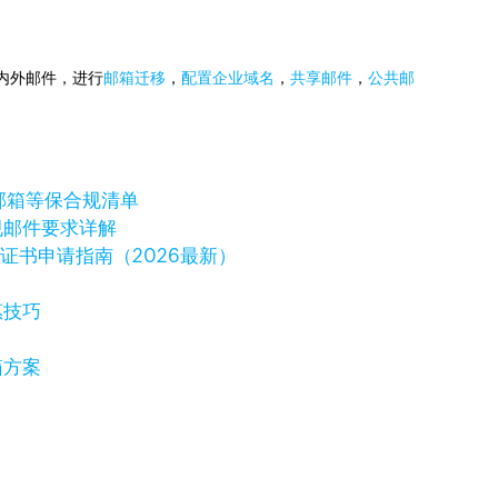
国内外邮件，进行
邮箱迁移
，
配置企业域名
，
共享邮件
，
公共邮
邮箱等保合规清单
规邮件要求详解
字证书申请指南（2026最新）
惠技巧
箱方案