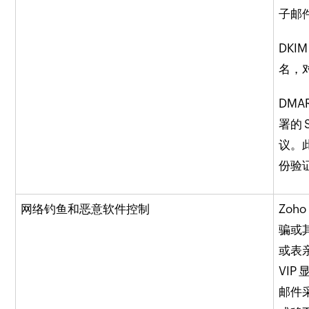
子邮件
DKI
名，对
DMA
署的 
议。
份验
网络钓鱼和恶意软件控制
Zoh
骗或
或表
VI
邮件