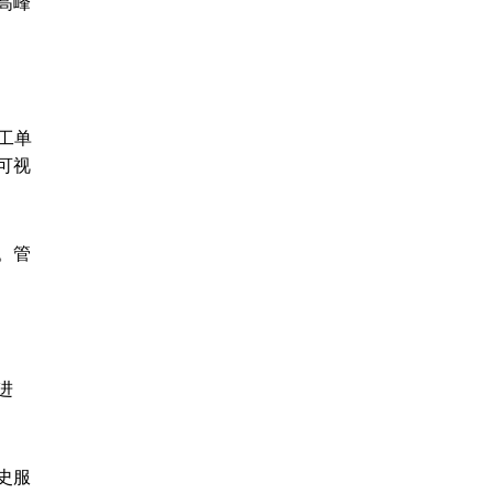
高峰
工单
可视
。管
进
史服