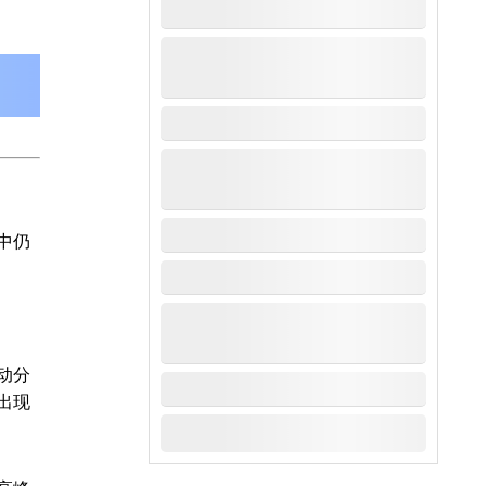
中仍
动分
出现