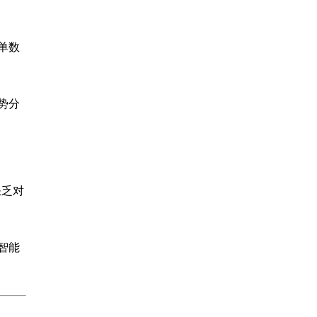
单数
势分
缺乏对
智能