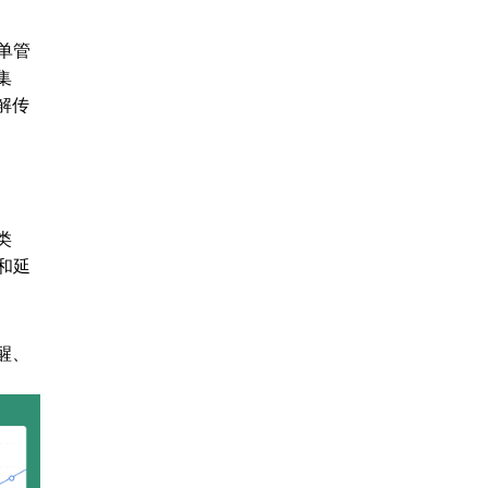
单管
集
解传
类
和延
醒、