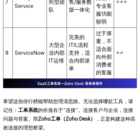
7
向型团
售/服务数
⭐⭐⭐
Service
专业客
队
据一体化
服功能
较弱
过于厚
完美的
重，不
大型企
ITIL流程
适合面
8
ServiceNow
业内部
支持，适
⭐⭐
向外部
IT运维
合内部派
消费者
单
的客服
希望这份排行榜能帮助您理清思路。无论选择哪款工具，请
记住：
工单系统
的价值在于“连接”。连接客户与企业，连接
问题与答案。而
Zoho工单（Zoho Desk）
，正是构建这种高
效连接的理想桥梁。