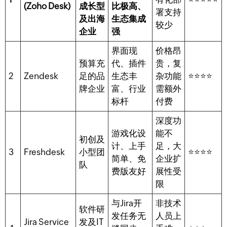
(Zoho Desk)
成长型
比极高、
署支持
及出海
生态集成
较少
企业
强
界面现
价格昂
预算充
代、插件
贵，复
2
Zendesk
足的品
生态丰
杂功能
⭐⭐⭐⭐
牌企业
富、行业
需额外
标杆
付费
深度功
游戏化设
能不
初创及
计、上手
足，大
3
Freshdesk
小型团
⭐⭐⭐⭐
简单、免
企业扩
队
费版友好
展性受
限
与Jira开
非技术
软件研
发任务无
人员上
Jira Service
发及IT