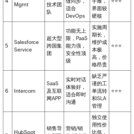
4
缝同步，
手难，
⭐⭐⭐
Mgmt
技术团
适合
界面较
队
DevOps
硬核
实施周
功能无上
期长，
超大型
限，PaaS
Salesforce
维护成
5
跨国集
能力强，
⭐⭐⭐
Service
本极
团
安全性顶
高，价
级
格昂贵
缺乏严
实时对话
SaaS
谨的工
体验好，
6
Intercom
及互联
单流转
⭐⭐⭐
适合即时
网APP
和SLA
沟通
管理
独立使
用性价
销售导
营销/销
HubSpot
比低，