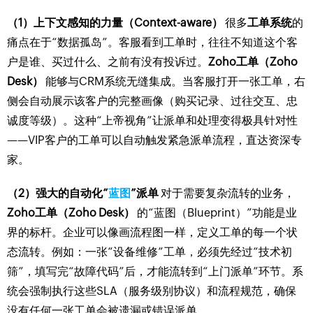
（1）上下文感知的力量（Context-aware）
很多
工单系统
的
痛点在于“数据孤岛”。客服看到工单时，往往不知道这个客
户是谁、买过什么、之前有没有投诉过。
Zoho工单（Zoho
Desk）
能够与CRM系统无缝集成。当客服打开一张工单，右
侧会自动展示该客户的完整画像（购买记录、过往交互、忠
诚度等级）。这种“上帝视角”让派单和处理变得极具针对性
——VIP客户的工单可以自动触发紧急派单流程，直达资深专
家。
（2）强大的自动化“
蓝图
”派单
对于需要复杂流转的业务，
Zoho工单（Zoho Desk）
的“蓝图（Blueprint）”功能是业
界的标杆。企业可以像画流程图一样，定义工单的每一个状
态流转。例如：一张“设备维修”工单，必须先经过“技术初
筛”，填写完“故障代码”后，才能流转到“上门派单”环节。系
统会强制执行这些SLA（服务级别协议）和流程规范，确保
没有任何一张工单会被遗漏或错误派单。