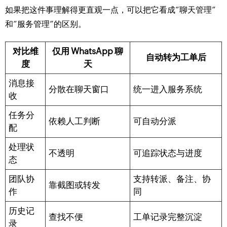
如果把这件事理解得更直观一点，可以把它看成“聊天管理”
和“服务管理”的区别。
对比维
仅用 WhatsApp 聊
自动转为工单后
度
天
消息接
分散在聊天窗口
统一进入服务系统
收
任务分
依赖人工判断
可自动分派
配
处理状
不透明
可追踪状态与进度
态
团队协
支持转派、备注、协
靠截图或转发
作
同
历史记
查找不便
工单记录完整沉淀
录