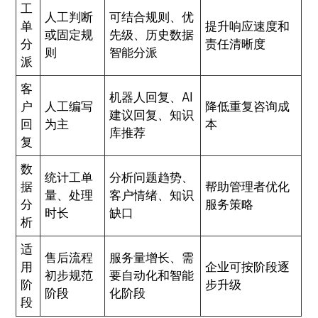
工
人工判断
可结合规则、优
单
提升响应速度和
或固定规
先级、历史数据
分
责任清晰度
则
智能分派
派
客
机器人回复、AI
户
人工编写
降低重复咨询成
建议回复、知识
回
为主
本
库推荐
复
数
统计工单
分析问题趋势、
据
帮助管理者优化
量、处理
客户情绪、知识
分
服务策略
时长
缺口
析
适
售后流程
服务量增长、需
用
企业可按阶段逐
初步规范
要自动化和智能
阶
步升级
阶段
化阶段
段