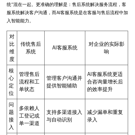
统”混在一起。更准确的理解是：售后系统解决服务流程，客
服系统解决客户沟通，而AI客服系统是在客服与售后流程中加
入智能能力。
对
比
传统售后
对企业的实际影
AI客服系统
维
系统
响
度
核
管理售后
AI客服系统更适
心
管理客户沟通并
流程和工
合咨询量增长后
定
提供智能辅助
单状态
的效率提升
位
问
多依赖人
题
支持多渠道接入
减少漏单和重复
工登记或
接
与自动识别
录入
单一渠道
入