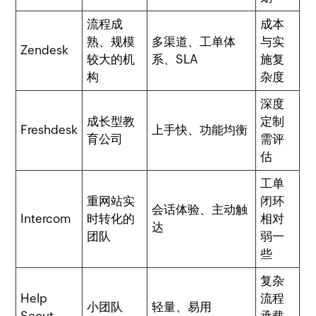
流程成
成本
熟、规模
多渠道、工单体
与实
Zendesk
较大的机
系、SLA
施复
构
杂度
深度
成长型教
定制
Freshdesk
上手快、功能均衡
育公司
需评
估
工单
重网站实
闭环
会话体验、主动触
Intercom
时转化的
相对
达
团队
弱一
些
复杂
Help
流程
小团队
轻量、易用