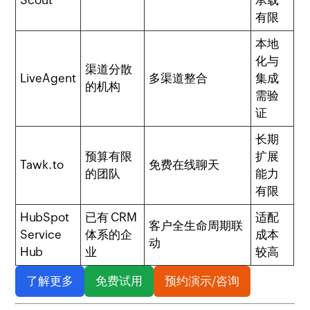
Scout
承载
有限
本地
化与
渠道分散
LiveAgent
多渠道整合
集成
的机构
需验
证
长期
预算有限
扩展
Tawk.to
免费在线聊天
的团队
能力
有限
HubSpot
已有 CRM
适配
客户全生命周期联
Service
体系的企
成本
动
Hub
业
较高
了解更多
免费试用
预约演示/咨询