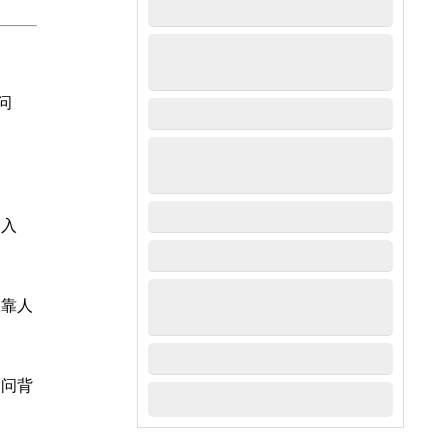
问
。
一入
仅靠人
询问背