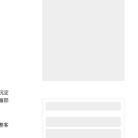
沉淀
服部
最新新闻
整客