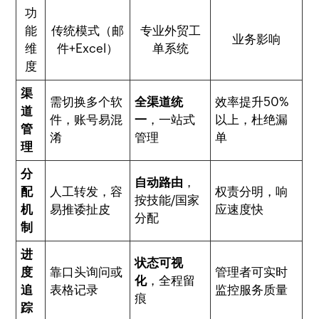
功
能
传统模式（邮
专业外贸工
业务影响
维
件+Excel）
单系统
度
渠
需切换多个软
全渠道统
效率提升50%
道
件，账号易混
一
，一站式
以上，杜绝漏
管
淆
管理
单
理
分
自动路由
，
配
人工转发，容
权责分明，响
按技能/国家
机
易推诿扯皮
应速度快
分配
制
进
状态可视
度
靠口头询问或
管理者可实时
化
，全程留
追
表格记录
监控服务质量
痕
踪