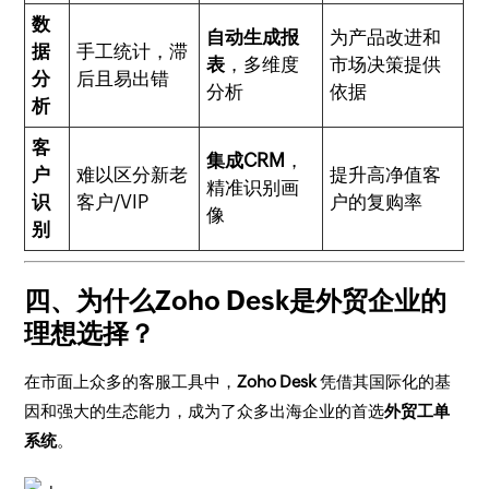
数
自动生成报
为产品改进和
据
手工统计，滞
表
，多维度
市场决策提供
分
后且易出错
分析
依据
析
客
集成CRM
，
户
难以区分新老
提升高净值客
精准识别画
识
客户/VIP
户的复购率
像
别
四、为什么Zoho Desk是外贸企业的
理想选择？
在市面上众多的客服工具中，
Zoho Desk
凭借其国际化的基
因和强大的生态能力，成为了众多出海企业的首选
外贸工单
系统
。