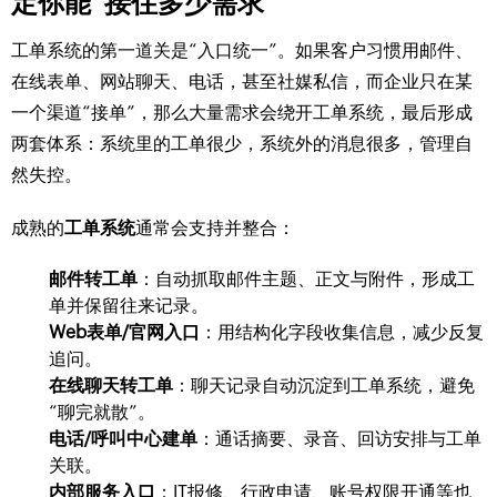
定你能“接住多少需求”
工单系统的第一道关是“入口统一”。如果客户习惯用邮件、
在线表单、网站聊天、电话，甚至社媒私信，而企业只在某
一个渠道“接单”，那么大量需求会绕开工单系统，最后形成
两套体系：系统里的工单很少，系统外的消息很多，管理自
然失控。
成熟的
工单系统
通常会支持并整合：
邮件转工单
：自动抓取邮件主题、正文与附件，形成工
单并保留往来记录。
Web表单/官网入口
：用结构化字段收集信息，减少反复
追问。
在线聊天转工单
：聊天记录自动沉淀到工单系统，避免
“聊完就散”。
电话/呼叫中心建单
：通话摘要、录音、回访安排与工单
关联。
内部服务入口
：IT报修、行政申请、账号权限开通等也