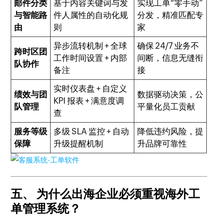
邮件分类
基于内容关键词与发
实现工单“零手动”
与智能路
件人属性的自动化规
分发，精准匹配专
由
则
家
异步流转机制 + 全球
确保 24/7 业务不
跨时区团
工作时间设置 + 内部
间断，信息无缝衔
队协作
备注
接
实时仪表盘 + 自定义
绩效与团
数据驱动决策，公
KPI 报表 + 满意度调
队管理
平量化员工贡献
查
服务等级
多级 SLA 监控 + 自动
降低违约风险，提
保障
升级提醒机制
升品牌可靠性
五、 为什么出海企业必须重视海外工
单管理系统？