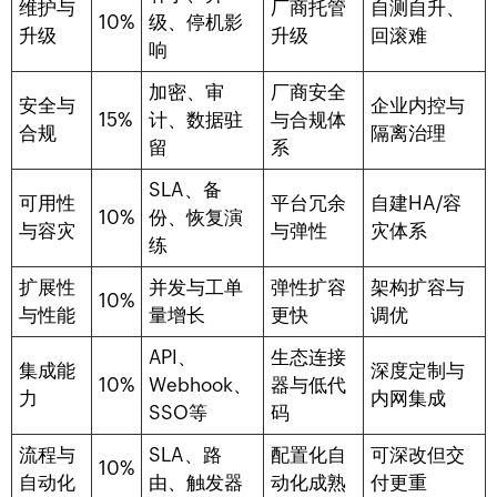
维护与
厂商托管
自测自升、
10%
级、停机影
升级
升级
回滚难
响
加密、审
厂商安全
安全与
企业内控与
15%
计、数据驻
与合规体
合规
隔离治理
留
系
SLA、备
可用性
平台冗余
自建HA/容
10%
份、恢复演
与容灾
与弹性
灾体系
练
扩展性
并发与工单
弹性扩容
架构扩容与
10%
与性能
量增长
更快
调优
API、
生态连接
集成能
深度定制与
10%
Webhook、
器与低代
力
内网集成
SSO等
码
流程与
SLA、路
配置化自
可深改但交
10%
自动化
由、触发器
动化成熟
付更重