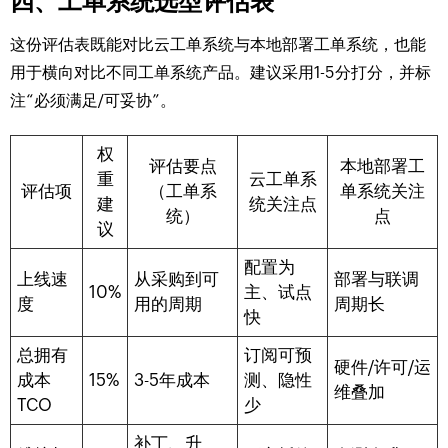
四、工单系统选型评估表
这份评估表既能对比云工单系统与本地部署工单系统，也能
用于横向对比不同工单系统产品。建议采用1-5分打分，并标
注“必须满足/可妥协”。
权
评估要点
本地部署工
重
云工单系
评估项
（工单系
单系统关注
建
统关注点
统）
点
议
配置为
上线速
从采购到可
部署与联调
10%
主、试点
度
用的周期
周期长
快
总拥有
订阅可预
硬件/许可/运
成本
15%
3-5年成本
测、隐性
维叠加
TCO
少
补丁、升