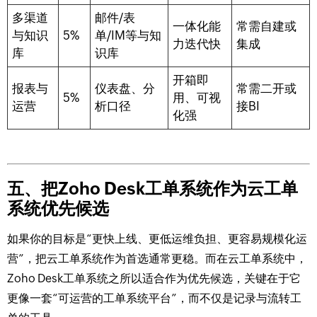
多渠道
邮件/表
一体化能
常需自建或
与知识
5%
单/IM等与知
力迭代快
集成
库
识库
开箱即
报表与
仪表盘、分
常需二开或
5%
用、可视
运营
析口径
接BI
化强
五、把Zoho Desk工单系统作为云工单
系统优先候选
如果你的目标是“更快上线、更低运维负担、更容易规模化运
营”，把云工单系统作为首选通常更稳。而在云工单系统中，
Zoho Desk工单系统之所以适合作为优先候选，关键在于它
更像一套“可运营的工单系统平台”，而不仅是记录与流转工