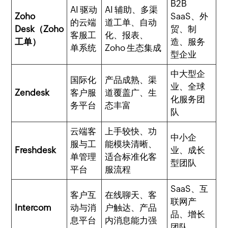
B2B
AI 驱动
AI 辅助、多渠
Zoho
SaaS、外
的云端
道工单、自动
Desk（Zoho
贸、制
客服工
化、报表、
工单）
造、服务
单系统
Zoho 生态集成
型企业
中大型企
国际化
产品成熟、渠
业、全球
Zendesk
客户服
道覆盖广、生
化服务团
务平台
态丰富
队
云端客
上手较快、功
中小企
服与工
能模块清晰、
Freshdesk
业、成长
单管理
适合标准化客
型团队
平台
服流程
SaaS、互
客户互
在线聊天、客
联网产
Intercom
动与消
户触达、产品
品、增长
息平台
内消息能力强
团队