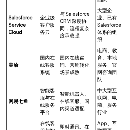
大型企
与 Salesforce
Salesforce
企业级
业、已有
CRM 深度协
Service
客户服
Salesforce
同，流程复杂
Cloud
务云
体系的组
度承载强
织
电商、教
国内在
国内在线咨
育、本地
美洽
线客服
询、营销转化
服务、官
系统
场景成熟
网咨询团
队
智能客
中大型互
智能机器人、
服与在
联网、电
网易七鱼
在线客服、国
线服务
商、服务
内渠道适配
平台
行业
在线客
App、互
即时通讯、在