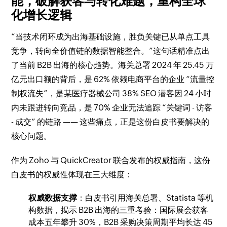
能，破解获客与转化难题，重构全球
化增长逻辑
“当技术闭环成为出海基础设施，胜负关键已从单点工具
竞争，转向全价值链的数据智能整合。”这句话精准点出
了当前 B2B 出海的核心趋势。海关总署 2024 年 25.45 万
亿元出口额的背后，是 62% 依赖电商平台的企业 “流量控
制权流失”，是某医疗器械公司 38% SEO 潜客因 24 小时
内未跟进转向竞品，是 70% 企业无法追踪 “关键词 - 访客
- 成交” 的链路 —— 这些痛点，正是这份白皮书要解决的
核心问题。
作为 Zoho 与 QuickCreator 联合发布的权威指南，这份
白皮书的权威性体现在三大维度：
权威数据支撑
：白皮书引用海关总署、Statista 等机
构数据，揭示 B2B 出海的三重考验：国际展会获客
成本五年攀升 30%，B2B 采购决策周期平均长达 45