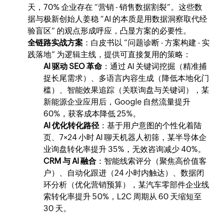
天，70% 企业存在 “营销 - 销售数据割裂”。这些数
据与极新创始人姜稳 “AI 的本质是用数据洞察取代经
验盲区” 的观点形成呼应，凸显方案的必要性。
全链路实战方案
：白皮书以 “问题诊断 - 方案构建 - 实
践落地” 为逻辑主线，提供可直接复用的策略：
AI 驱动 SEO 革命
：通过 AI 关键词挖掘（精准捕
捉长尾需求）、多语言内容生成（降低本地化门
槛）、智能效果追踪（关联询盘与关键词），某
新能源企业应用后，Google 自然流量提升
60%，获客成本降低 25%。
AI 优化转化路径
：基于用户意图的个性化着陆
页、7×24 小时 AI 聊天机器人初筛，某半导体企
业询盘转化率提升 35%，无效咨询减少 40%。
CRM 与 AI 融合
：智能线索评分（聚焦高价值客
户）、自动化跟进（24 小时内触达）、数据闭
环分析（优化营销预算），某汽车零部件企业线
索转化率提升 50%，L2C 周期从 60 天缩短至
30 天。