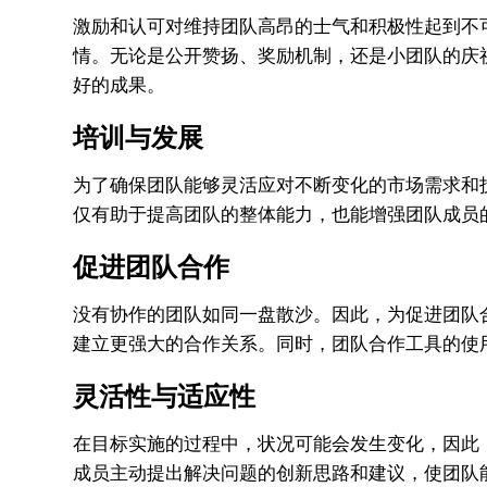
激励和认可对维持团队高昂的士气和积极性起到不
情。无论是公开赞扬、奖励机制，还是小团队的庆
好的成果。
培训与发展
为了确保团队能够灵活应对不断变化的市场需求和
仅有助于提高团队的整体能力，也能增强团队成员
促进团队合作
没有协作的团队如同一盘散沙。因此，为促进团队
建立更强大的合作关系。同时，团队合作工具的使
灵活性与适应性
在目标实施的过程中，状况可能会发生变化，因此
成员主动提出解决问题的创新思路和建议，使团队