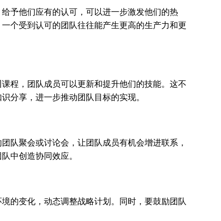
，给予他们应有的认可，可以进一步激发他们的热
，一个受到认可的团队往往能产生更高的生产力和更
训课程，团队成员可以更新和提升他们的技能。这不
知识分享，进一步推动团队目标的实现。
的团队聚会或讨论会，让团队成员有机会增进联系，
团队中创造协同效应。
环境的变化，动态调整战略计划。同时，要鼓励团队