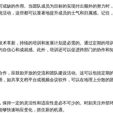
可或缺的作用。当团队成员为目标的实现付出额外的努力时
祝活动，这些都可以显著地提升成员的士气和归属感。记住
技术革新，持续的培训和发展计划是必需的。通过定期的培
的自信心和成就感。此外，培训还可以促进跨部门的协作和
合作，应鼓励开放的交流和团队建设活动。这可以包括定期
用，如共享文档平台或视频会议软件，可以在地理上分散的
，保持一定的灵活性和适应性是必不可少的。时刻关注外部
能够快速响应变化，抓住新的机遇。