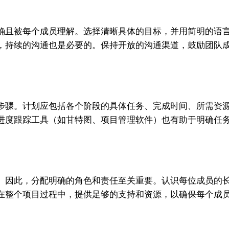
确且被每个成员理解。选择清晰具体的目标，并用简明的语
，持续的沟通也是必要的。保持开放的沟通渠道，鼓励团队
步骤。计划应包括各个阶段的具体任务、完成时间、所需资
进度跟踪工具（如甘特图、项目管理软件）也有助于明确任
。因此，分配明确的角色和责任至关重要。认识每位成员的
在整个项目过程中，提供足够的支持和资源，以确保每个成