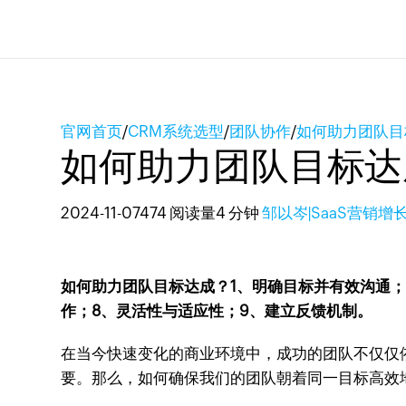
官网首页
/
CRM系统选型
/
团队协作
/
如何助力团队目
如何助力团队目标达
2024-11-07
474 阅读量
4 分钟
邹以岑|SaaS营销增
如何助力团队目标达成？1、明确目标并有效沟通；
作；8、灵活性与适应性；9、建立反馈机制。
在当今快速变化的商业环境中，成功的团队不仅仅
要。那么，如何确保我们的团队朝着同一目标高效