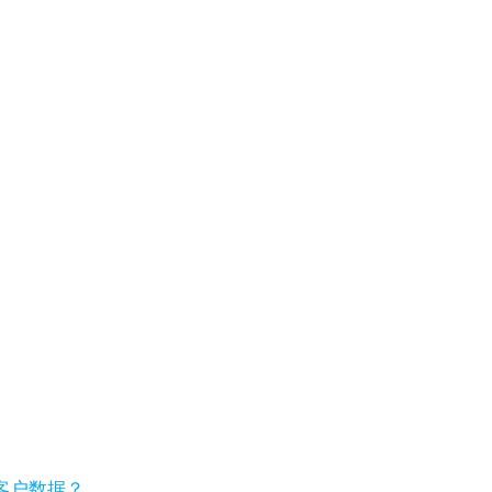
客户数据？