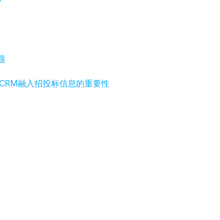
题
CRM融入招投标信息的重要性