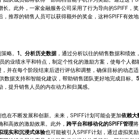
长。此外，一家金融服务公司采用了行为导向的SPIFF，
，推荐的销售人员可以获得额外的奖金，这种SPIFF有效
列策略。
1、分析历史数据
，通过分析以往的销售数据和绩效
员的业绩水平和特点，制定个性化的激励方案，使每个人都
推进，并在每个阶段结束后进行评估和调整，确保目标的动态
供数据支持和智能化建议，帮助销售团队更好地完成目标。
励，提升销售人员的内在动力和归属感。
划也在不断发展和创新。未来，SPIFF计划可能会更加
依赖大
确和高效的激励效果。此外，
跨平台和移动化的SPIFF管理
将
拟现实和沉浸式体验
也可能被引入SPIFF计划，通过虚拟