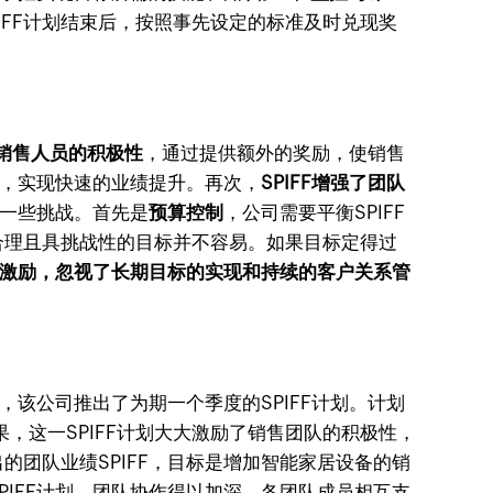
PIFF计划结束后，按照事先设定的标准及时兑现奖
发销售人员的积极性
，通过提供额外的奖励，使销售
，实现快速的业绩提升。再次，
SPIFF增强了团队
临一些挑战。首先是
预算控制
，公司需要平衡SPIFF
合理且具挑战性的目标并不容易。如果目标定得过
短期激励，忽视了长期目标的实现和持续的客户关系管
，该公司推出了为期一个季度的SPIFF计划。计划
，这一SPIFF计划大大激励了销售团队的积极性，
团队业绩SPIFF，目标是增加智能家居设备的销
IFF计划，团队协作得以加深，各团队成员相互支