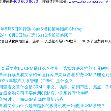
迎免费体验
400-660-8680
， 转载请注明出处:
www.zoho.com.cn/crm/
4年8月6日
陈行远 | SaaS增长策略顾问 Shang
024年8月6日
陈行远 | SaaS增长策略顾问
ner销售自动化象限报告、连续5年入选福布斯CRM榜单。180多个国家的3
查看文章
EC CRM是什么？作用、选择方法及推荐工具解析
查看文章
如何理解客户关系管理系统CRM？理论到
2025 年客户关系管理（CRM）是什么？
查看文章
什么是CRM？定义、功能、适用范围、亮点、作
文章
金融公司需要使用CRM客户关系管理软件吗
入探讨：上海CRM市场的最新趋势
查看文章
为什么越来越多的教育机构开始使用CRM系统？