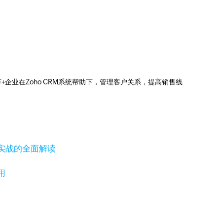
0万+企业在Zoho CRM系统帮助下，管理客户关系，提高销售线
实战的全面解读
用