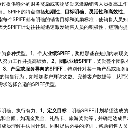
在通过提供额外的财务奖励或实物奖励来激励销售人员提高工作
SPIFF的特点包括
短期性、目标明确、灵活性和高效性
。
每个SPIFF都有明确的销售目标和奖励标准，使销售人员知
为SPIFF计划往往能迅速激发销售人员的积极性，短期内
分为多种类型。
1、个人业绩SPIFF
，奖励那些在短期内表现突
人努力工作并提高绩效。
2、团队业绩SPIFF
，奖励整个团队在
。
3、产品或服务导向的SPIFF
，特别针对某一新产品或服务
的销售行为，如增加客户拜访次数、完善客户数据等，从而优
求选择合适的SPIFF类型。
标明确、执行有力。
1、定义目标
，明确SPIFF计划希望达
式和金额，如现金奖金、礼品卡、旅游奖励等，并确定达成目
所有成员理解并认同计划。同时提供必要的培训，帮助销售人