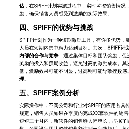
估
，在SPIFF计划实施过程中，实时监控销售情
励，确保销售人员感受到激励的实际效果。
四、SPIFF的优势与挑战
SPIFF计划作为一种短期激励工具，有许多优势
人员在短期内集中精力达到目标。其次，
SPIFF
内部的合作与竞争
，通过集体目标和团队奖励，促进
奖励的投入和预期收益，避免过高的激励成本。其
低，激励效果可能不明显，过高则可能导致挫败感
理
。
五、SPIFF案例分析
实际操作中，不同公司和行业对SPIFF的应用各
规定，销售人员如果在季度内完成XX套软件的销售
短短三个月内，新软件的销售额大幅增长，占据了目
售。公司设定团队整体销售额达到一定数额后，每个