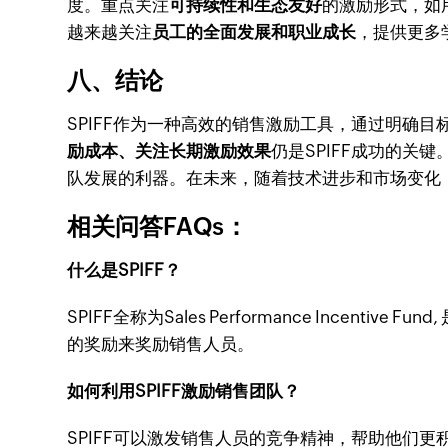
度。重点关注
可持续性和生态友好
的激励形式，如
越来越关注
员工的全面发展和职业成长
，提供更多
八、结论
SPIFF作为一种高效的销售激励工具，通过明确
励成本、关注长期激励效果
仍是SPIFF成功的关
队发展的利器。在未来，随着技术进步和市场变化，
相关问答FAQs：
什么是SPIFF？
SPIFF全称为Sales Performance Inc
的奖励来奖励销售人员。
如何利用SPIFF激励销售团队？
SPIFF可以激发销售人员的竞争精神，帮助他们