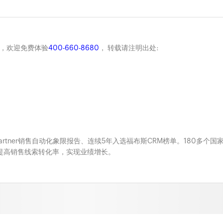
商，欢迎免费体验
400-660-8680
， 转载请注明出处:
Gartner销售自动化象限报告、连续5年入选福布斯CRM榜单。180多个国
系，提高销售线索转化率，实现业绩增长。