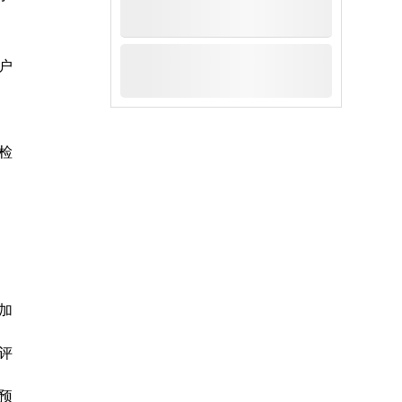
户
检
加
评
预