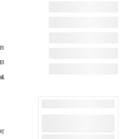
台
职
减
最新动态
可