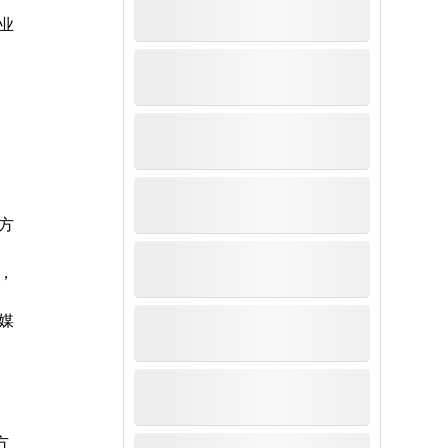
业
方
，
媒
方