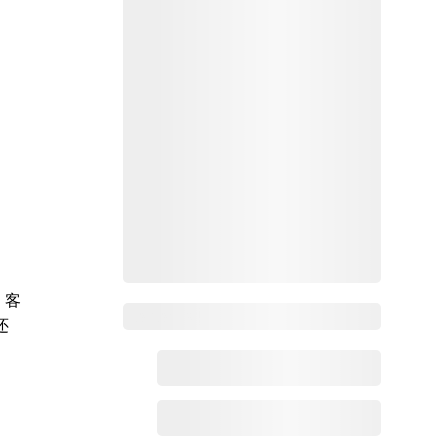
。客
Zoho百科
还