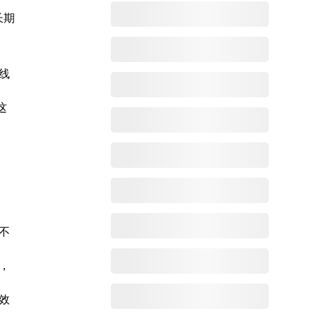
长期
线
这
不
，
效