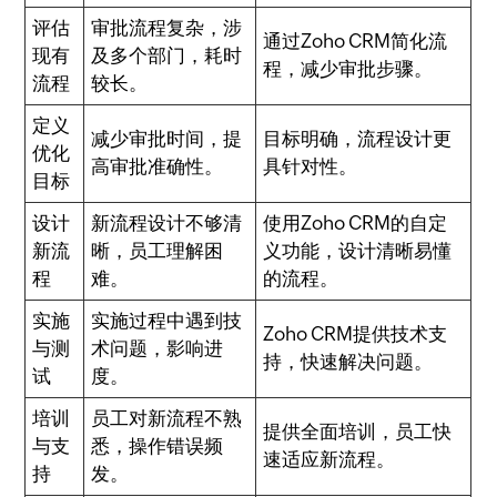
评估
审批流程复杂，涉
通过Zoho CRM简化流
现有
及多个部门，耗时
程，减少审批步骤。
流程
较长。
定义
减少审批时间，提
目标明确，流程设计更
优化
高审批准确性。
具针对性。
目标
设计
新流程设计不够清
使用Zoho CRM的自定
新流
晰，员工理解困
义功能，设计清晰易懂
程
难。
的流程。
实施
实施过程中遇到技
Zoho CRM提供技术支
与测
术问题，影响进
持，快速解决问题。
试
度。
培训
员工对新流程不熟
提供全面培训，员工快
与支
悉，操作错误频
速适应新流程。
持
发。