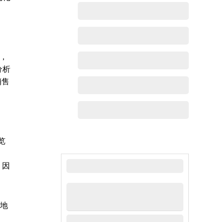
单，
分析
销售
览
最新动态
，因
断地