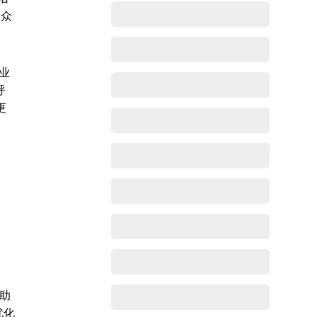
奖众
业
呼
更
t
助
优化