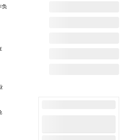
作负
在
业
最新动态
免
。