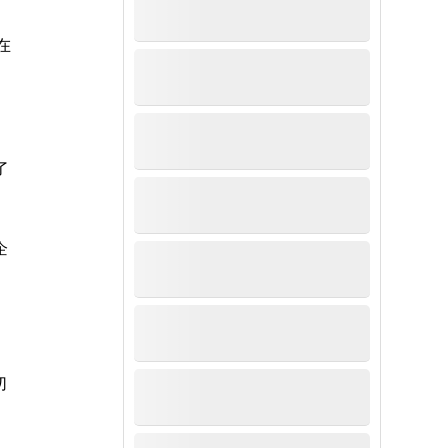
在
了
企
切