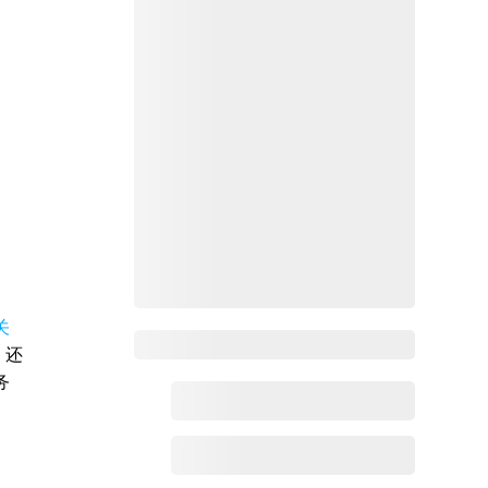
关
Zoho百科
，还
务