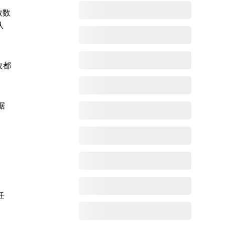
致数
队
改都
据
任