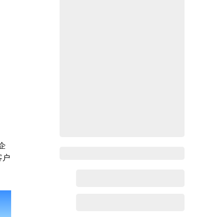
企
Zoho百科
客户