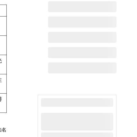
光
注
博
最新动态
知名