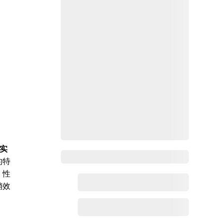
实
Zoho百科
的特
、性
销效