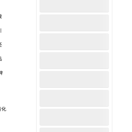
搜
引
还
品
牌
转化