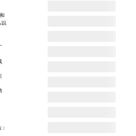
和
从以
广
或
引
助
法：