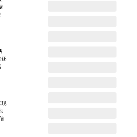
据
终
售
们还
阅
实现
地
信