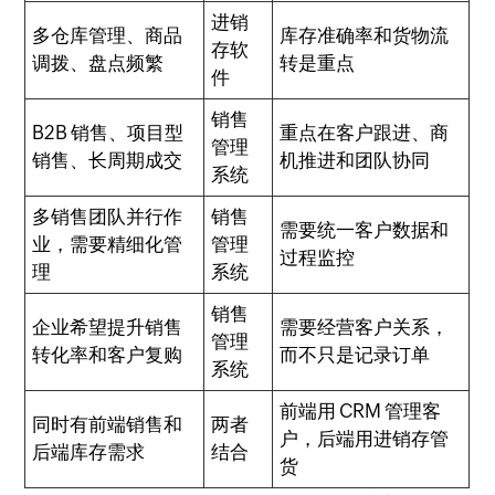
进销
多仓库管理、商品
库存准确率和货物流
存软
调拨、盘点频繁
转是重点
件
销售
B2B 销售、项目型
重点在客户跟进、商
管理
销售、长周期成交
机推进和团队协同
系统
多销售团队并行作
销售
需要统一客户数据和
业，需要精细化管
管理
过程监控
理
系统
销售
企业希望提升销售
需要经营客户关系，
管理
转化率和客户复购
而不只是记录订单
系统
前端用 CRM 管理客
同时有前端销售和
两者
户，后端用进销存管
后端库存需求
结合
货