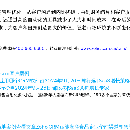
程的管理优化，从客户沟通到内部协调，再到财务结算和客户服务
还通过高度自动化的工具减少了人力和时间成本。在今后的发
，为客户和自身创造更大的价值。随着市场环境的不断变化，
迎免费体验
400-660-8680
， 转载请注明出处:
www.zoho.com.cn/crm/
案
crm客户案例
业用哪个CRM软件好
2024年9月26日
陈行远 | SaaS增长策略
排行榜单
2024年9月26日
邹以岑|SaaS营销增长专家
ner销售自动化象限报告、连续5年入选福布斯CRM榜单。180多个国家的3
查看文章
Zoho CRM赋能海洋食品企业华南渠道销