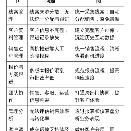
节
问题
向
线索管
线索来源分散，无
统一采集线索，自动
理
法统一分配与跟进
分配销售，避免遗漏
客户资
客户信息不完整，
建立完整客户画像，
料管理
跟进记录缺失
沉淀历史互动数据
销售过
商机推进靠人工，
统一销售流程，清晰
程管理
阶段模糊
查看商机进度
报价与
多版本报价混乱，
规范报价流程，提高
方案跟
审批效率低
响应速度
进
团队协
销售、客服、运营
打通跨部门协同，提
作
信息割裂
升客户体验
管理分
无法评估销售效率
通过报表和仪表盘分
析
与转化率
析业务表现
客户留
成交后缺乏持续经
做好客户分层、回