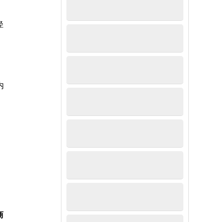
径
内
商