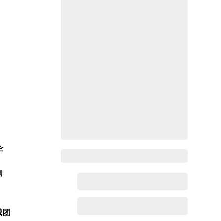
企
Zoho百科
售
域团