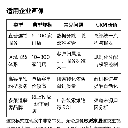
适用企业画像
类型
典型规模
常见问题
CRM 价值
直营连锁
5–100 家
数据分散、总
总部统一流
服务
门店
部难监管
程与报表
客户归属混
区域加盟
10–300
规则化分配
乱、服务标准
体系
家门店
与权限控制
不一
高客单预
单店客单
线索转化依赖
商机推进与
约型服务
价较高
跟进质量
提醒自动化
线上投放
多渠道获
广告线索难追
渠道来源归
+线下到
客品牌
踪 ROI
因分析
店
这类模式在现实中非常常见。无论是像
欧派家居
这类重视