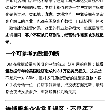
线索到店与门店转化的场景，还是
宝马汽车
这类重视经销
体系客户协同的模式，本质上都依赖统一客户数据与标准
化销售过程。类似地，
宜家
、
龙湖地产
、
中宠
等拥有复杂
客户触点的企业，也都在围绕客户数据、门店协同与体验
一致性建设经营体系。这里的行业差异很大，但底层管理
逻辑相同：
客户不应被门店割裂，经营动作需要被系统记
录。
一个可参考的数据判断
IBM 在数据质量相关研究中曾给出广泛引用的数据：
低质
量数据每年给美国经济造成约 3.1 万亿美元损失
。这虽然
不是只针对 CRM，但对多门店经营者的提醒很直接：客
户手机号错一位、门店来源填错、成交状态漏更新，最终
都会变成投放浪费、重复销售和判断失真。
连锁服务企业常见误区：不是买了