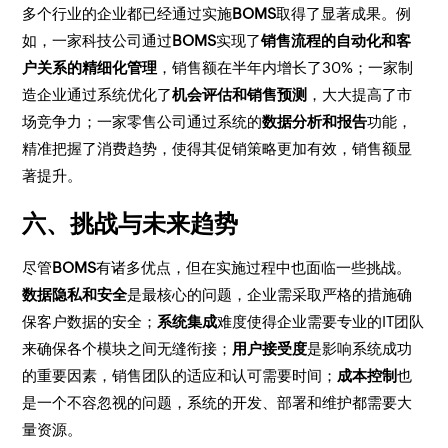
多个行业的企业都已经通过实施
BOMS
取得了显著成果。例
如，一家科技公司通过
BOMS
实现了
销售流程的自动化和客
户关系的精细化管理
，销售额在半年内增长了30%；一家制
造企业通过系统优化了
机会评估和销售预测
，大大提高了市
场竞争力；一家零售公司通过系统的
数据分析和报告
功能，
精准把握了消费趋势，使得其促销策略更加有效，销售额显
著提升。
六、挑战与未来趋势
尽管
BOMS
有诸多优点，但在实施过程中也面临一些挑战。
数据隐私和安全
是最核心的问题，企业需采取严格的措施确
保客户数据的安全；
系统集成
难度使得企业需要专业的IT团队
来确保各个模块之间无缝衔接；
用户接受度
是影响系统成功
的重要因素，销售团队的适应和认可需要时间；
成本控制
也
是一个不容忽视的问题，系统的开发、部署和维护都需要大
量资源。