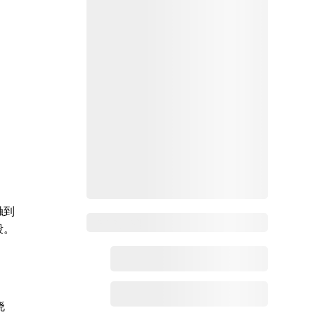
触到
Zoho百科
段。
晓