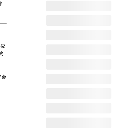
伴
供应
物
户会