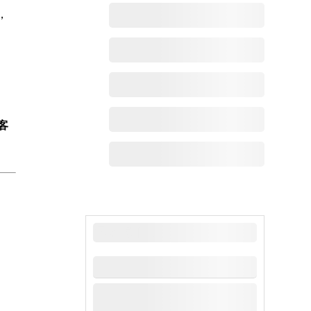
，
客
最新动态
。