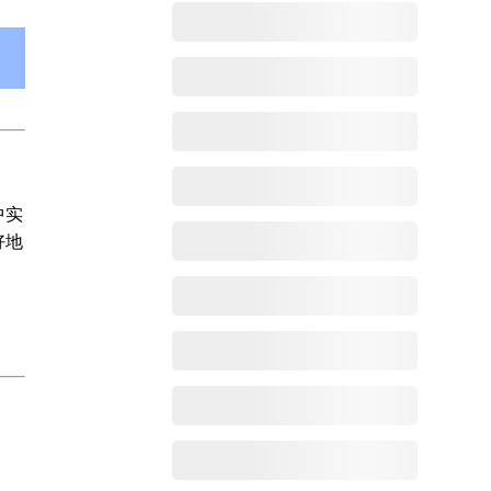
中实
好地