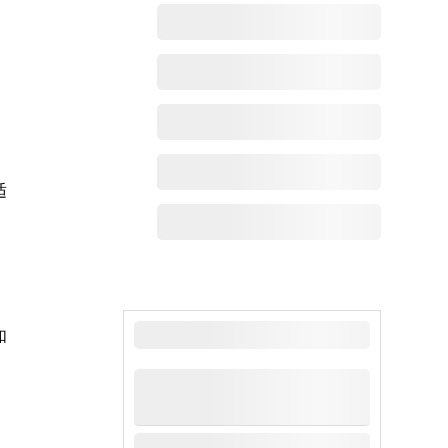
适
最新动态
如