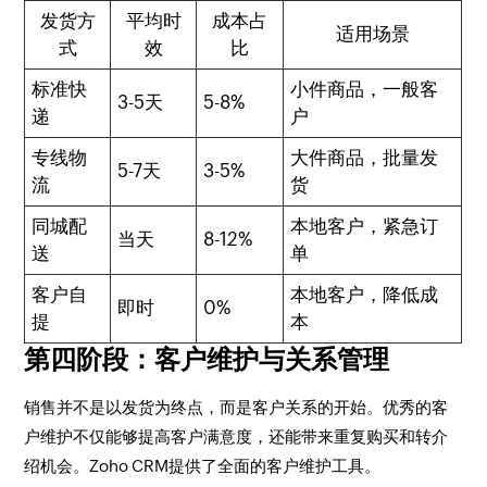
发货方
平均时
成本占
适用场景
式
效
比
标准快
小件商品，一般客
3-5天
5-8%
递
户
专线物
大件商品，批量发
5-7天
3-5%
流
货
同城配
本地客户，紧急订
当天
8-12%
送
单
客户自
本地客户，降低成
即时
0%
提
本
第四阶段：客户维护与关系管理
销售并不是以发货为终点，而是客户关系的开始。优秀的客
户维护不仅能够提高客户满意度，还能带来重复购买和转介
绍机会。Zoho CRM提供了全面的客户维护工具。