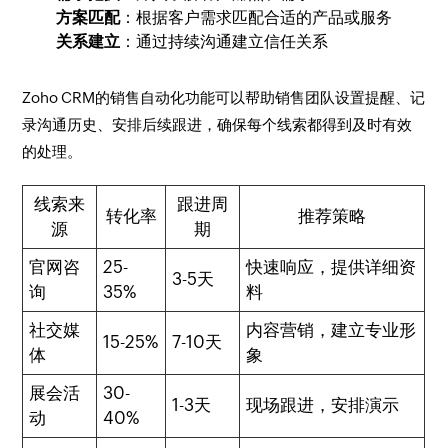
方案匹配
：根据客户需求匹配合适的产品或服务
关系建立
：通过持续沟通建立信任关系
Zoho CRM的销售自动化功能可以帮助销售团队设置提醒、记
录沟通历史、安排后续跟进，确保每个线索都得到及时有效
的处理。
线索来
跟进周
转化率
推荐策略
源
期
官网咨
25-
快速响应，提供详细资
3-5天
询
35%
料
社交媒
内容营销，建立专业形
15-25%
7-10天
体
象
展会活
30-
1-3天
现场跟进，安排演示
动
40%