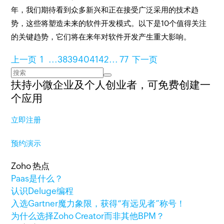
年，我们期待看到众多新兴和正在接受广泛采用的技术趋
势，这些将塑造未来的软件开发模式。以下是10个值得关注
的关键趋势，它们将在来年对软件开发产生重大影响。
上一页
1
...
38
39
40
41
42
...
77
下一页
扶持小微企业及个人创业者，
可免费创建一
个应用
立即注册
预约演示
Zoho 热点
Paas是什么？
认识Deluge编程
入选Gartner魔力象限，获得“有远见者”称号！
为什么选择Zoho Creator而非其他BPM？