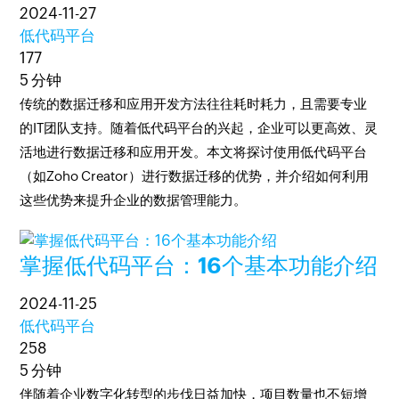
2024-11-27
低代码平台
177
5 分钟
传统的数据迁移和应用开发方法往往耗时耗力，且需要专业
的IT团队支持。随着低代码平台的兴起，企业可以更高效、灵
活地进行数据迁移和应用开发。本文将探讨使用低代码平台
（如Zoho Creator）进行数据迁移的优势，并介绍如何利用
这些优势来提升企业的数据管理能力。
掌握低代码平台：16个基本功能介绍
2024-11-25
低代码平台
258
5 分钟
伴随着企业数字化转型的步伐日益加快，项目数量也不短增