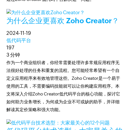
为什么企业更喜欢 Zoho Creator？
2024-11-19
低代码平台
197
3 分钟
作为一个商业组织者，你经常需要处理许多常规应用程序无
法很好处理的任务和重复的流程。您可能经常希望有一个自
定义应用程序来有效地管理这些。Zoho Creator是一个易于
使用的工具，不需要编码技能就可以让你构建应用程序。本
文将深入介绍Zoho Creator低代码平台的核心功能，探讨它
如何助力业务增长，为何成为企业不可或缺的助手，并详细
解读其定价策略和强大功能。