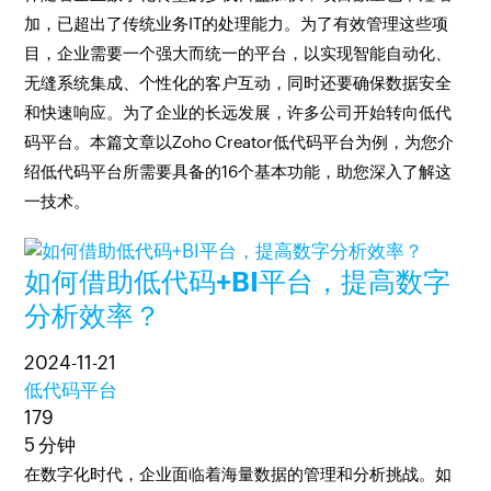
加，已超出了传统业务IT的处理能力。为了有效管理这些项
目，企业需要一个强大而统一的平台，以实现智能自动化、
无缝系统集成、个性化的客户互动，同时还要确保数据安全
和快速响应。为了企业的长远发展，许多公司开始转向低代
码平台。本篇文章以Zoho Creator低代码平台为例，为您介
绍低代码平台所需要具备的16个基本功能，助您深入了解这
一技术。
如何借助低代码+BI平台，提高数字
分析效率？
2024-11-21
低代码平台
179
5 分钟
在数字化时代，企业面临着海量数据的管理和分析挑战。如